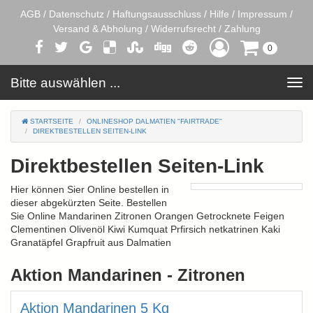
AGB
/
Datenschutz
/
Haftungsausschluss
/
Hilfe
/
Impressum
/
Versand & Abholung
/
Widerrufsrecht
/
Zahlung
0
Bitte auswählen ...
Toggle
navigation
STARTSEITE
ONLINESHOP DALMATIEN "FAIRTRADE"
DIREKTBESTELLEN SEITEN-LINK
Direktbestellen Seiten-Link
Hier können Sier Online bestellen in
dieser abgekürzten Seite. Bestellen
Sie Online Mandarinen Zitronen Orangen Getrocknete Feigen
Clementinen Olivenöl Kiwi Kumquat Prfirsich netkatrinen Kaki
Granatäpfel Grapfruit aus Dalmatien
Aktion Mandarinen - Zitronen
Aktion Mandarinen 5 Kg