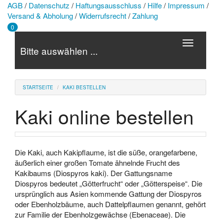
AGB
/
Datenschutz
/
Haftungsausschluss
/
Hilfe
/
Impressum
/
Versand & Abholung
/
Widerrufsrecht
/
Zahlung
0
Toggle
Bitte auswählen ...
navigation
STARTSEITE
KAKI BESTELLEN
Kaki online bestellen
Die Kaki, auch Kakipflaume, ist die süße, orangefarbene,
äußerlich einer großen Tomate ähnelnde Frucht des
Kakibaums (Diospyros kaki). Der Gattungsname
Diospyros bedeutet „Götterfrucht“ oder „Götterspeise“. Die
ursprünglich aus Asien kommende Gattung der Diospyros
oder Ebenholzbäume, auch Dattelpflaumen genannt, gehört
zur Familie der Ebenholzgewächse (Ebenaceae). Die