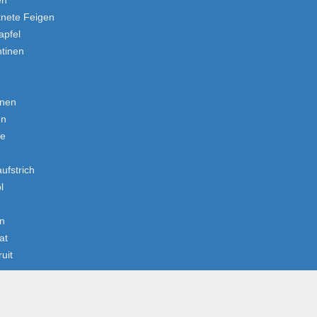
en
knete Feigen
apfel
tinen
inen
en
e
ufstrich
l
en
at
uit