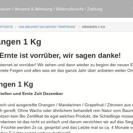
essum
/
Versand & Abholung
/
Widerrufsrecht
/
Zahlung
RTSEITE
ONLINESHOP DALMATIEN "FAIRTRADE"
ORANGEN 1 KG
angen 1 Kg
Ernte ist vorrüber, wir sagen danke!
sternet ist vorrüber! Wir sehen und dann wieder zu beginn der neuen 
nete Feigen und alles was wir das ganze Jahr über anbieten weiter On
ngen 1 Kg
tellen und Ernte Zeit Dezember
isch und ausgereifte Orangen / Mandarinen / Grapefruit / Zitronen aus
ch gereift, Ohne Wachs oder ähnlichem behandelt rein Natur vom Baum g
itzen kein Bio Zertifikat da egal welches Produkt, die Schädlinge müs
darinen ist das nicht so einfach und darum verzichten wir auf das Sieg
Früchte werden 2x ca. gespritzt und das Letzte mal so ca. 4 Monate v