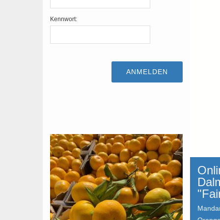
Kennwort:
Onl
Dal
"Fai
Mandar