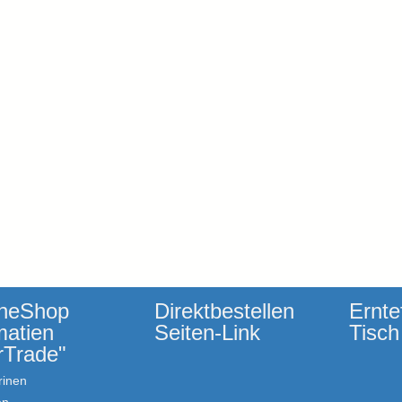
ineShop
Direktbestellen
Ernte
matien
Seiten-Link
Tisch
rTrade"
inen