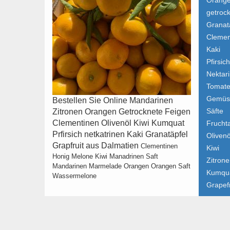
Orang
getroc
Granat
Clemen
Kaki
Pfirsich
Nektar
Tomat
Gemüs
Bestellen Sie Online Mandarinen
Säfte
Zitronen Orangen Getrocknete Feigen
Clementinen Olivenöl Kiwi Kumquat
Fruchta
Prfirsich netkatrinen Kaki Granatäpfel
Olivenö
Grapfruit aus Dalmatien
Clementinen
Kiwi
Honig Melone
Kiwi
Manadrinen Saft
Zitron
Mandarinen
Marmelade
Orangen
Orangen Saft
Kumqu
Wassermelone
Grapefr