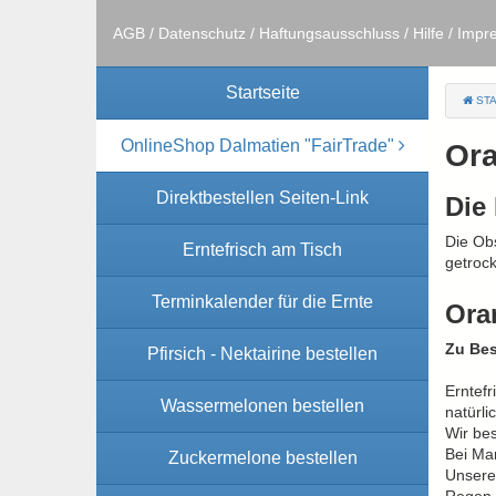
AGB
/
Datenschutz
/
Haftungsausschluss
/
Hilfe
/
Impr
Startseite
STA
OnlineShop Dalmatien "FairTrade"
Or
Direktbestellen Seiten-Link
Die 
Die Ob
Erntefrisch am Tisch
getrock
Terminkalender für die Ernte
Ora
Zu Bes
Pfirsich - Nektairine bestellen
Erntefr
Wassermelonen bestellen
natürli
Wir bes
Bei Man
Zuckermelone bestellen
Unsere 