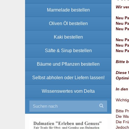
Wir ve
Marmelade bestellen
Neu Pa
Oliven Öl bestellen
Neu Pa
Neu Pa
Kaki bestellen
Neu Pa
Neu Pa
Säfte & Sirup bestellen
Neu Pa
Bitte 
Bäume und Pflanzen bestellen
Diese 
Selbst abholen oder Liefern lassen!
Optimi
In den
Wissenswertes vom Delta
Wichti
Bitte P
Die War
Die Frü
Jedoch