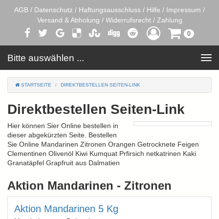
AGB
/
Datenschutz
/
Haftungsausschluss
/
Hilfe
/
Impressum
/
Versand & Abholung
/
Widerrufsrecht
/
Zahlung
0
Bitte auswählen ...
Toggle
navigation
STARTSEITE
DIREKTBESTELLEN SEITEN-LINK
Direktbestellen Seiten-Link
Hier können Sier Online bestellen in
dieser abgekürzten Seite. Bestellen
Sie Online Mandarinen Zitronen Orangen Getrocknete Feigen
Clementinen Olivenöl Kiwi Kumquat Prfirsich netkatrinen Kaki
Granatäpfel Grapfruit aus Dalmatien
Aktion Mandarinen - Zitronen
Aktion Mandarinen 5 Kg