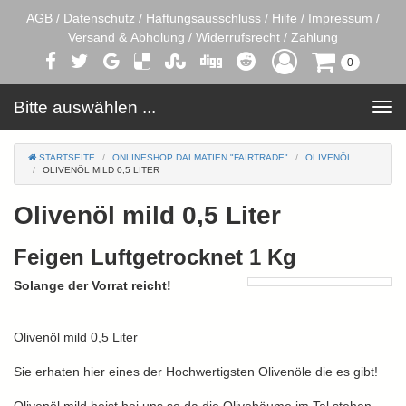
AGB
/
Datenschutz
/
Haftungsausschluss
/
Hilfe
/
Impressum
/
Versand & Abholung
/
Widerrufsrecht
/
Zahlung
0
Bitte auswählen ...
Toggle
navigation
STARTSEITE
ONLINESHOP DALMATIEN "FAIRTRADE"
OLIVENÖL
OLIVENÖL MILD 0,5 LITER
Olivenöl mild 0,5 Liter
Feigen Luftgetrocknet 1 Kg
Solange der Vorrat reicht!
Olivenöl mild 0,5 Liter
Sie erhaten hier eines der Hochwertigsten Olivenöle die es gibt!