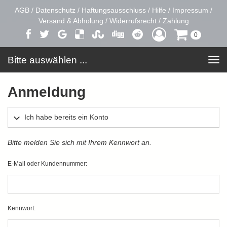
AGB
/
Datenschutz
/
Haftungsausschluss
/
Hilfe
/
Impressum
/
Versand & Abholung
/
Widerrufsrecht
/
Zahlung
0
Bitte auswählen ...
Toggle
navigation
Anmeldung
Ich habe bereits ein Konto
Bitte melden Sie sich mit Ihrem Kennwort an.
E-Mail oder Kundennummer:
Kennwort: